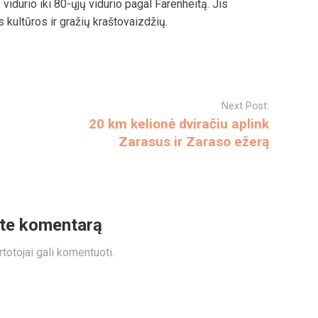
vidurio iki 80-ųjų vidurio pagal Farenheitą. Jis
 kultūros ir gražių kraštovaizdžių.
Next Post:
20 km kelionė dviračiu aplink
Zarasus ir Zaraso ežerą
ite komentarą
totojai gali komentuoti.