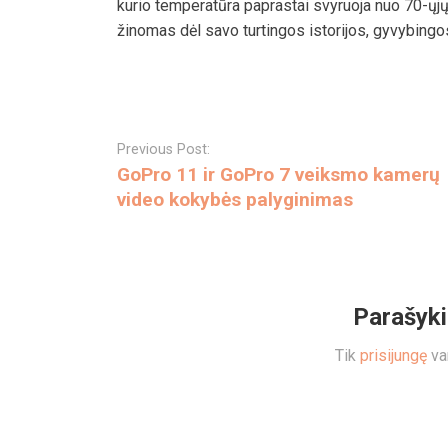
kurio temperatūra paprastai svyruoja nuo 70-ųjų 
žinomas dėl savo turtingos istorijos, gyvybingos
Post
navigation
Previous Post:
GoPro 11 ir GoPro 7 veiksmo kamerų
video kokybės palyginimas
Parašyk
Tik
prisijungę
var