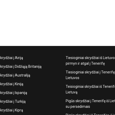
krydžiai į Airiją
Tiesioginiai skrydžiai iš Lietuv
pirmyn ir atgal į Tenerifę
krydžiai į Didžiąją Britaniją
Tiesioginiai skrydžiai į Tenerifę
krydžiai į Australiją
Lietuvos
krydžiai į Kiniją
Teisioginiai skrydžiai iš Tenerif
Lietuvą
krydžiai į Ispaniją
Pigūs skrydžiai į Tenerifę iš Li
krydžiai į Turkiją
su persėdimais
krydžiai į Kiprą