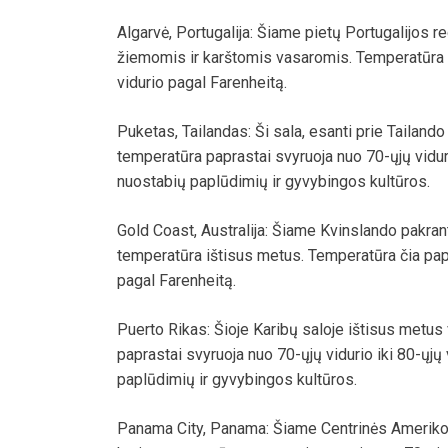
Algarvė, Portugalija: Šiame pietų Portugalijos 
žiemomis ir karštomis vasaromis. Temperatūra či
vidurio pagal Farenheitą.
Puketas, Tailandas: Ši sala, esanti prie Tailando
temperatūra paprastai svyruoja nuo 70-ųjų viduri
nuostabių paplūdimių ir gyvybingos kultūros.
Gold Coast, Australija: Šiame Kvinslando pakran
temperatūra ištisus metus. Temperatūra čia papr
pagal Farenheitą.
Puerto Rikas: Šioje Karibų saloje ištisus metus 
paprastai svyruoja nuo 70-ųjų vidurio iki 80-ųjų
paplūdimių ir gyvybingos kultūros.
Panama City, Panama: Šiame Centrinės Amerikos