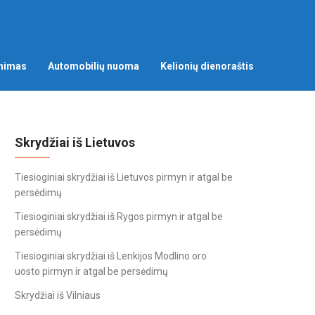
nimas
Automobilių nuoma
Kelionių dienoraštis
Skrydžiai iš Lietuvos
Tiesioginiai skrydžiai iš Lietuvos pirmyn ir atgal be
persėdimų
Tiesioginiai skrydžiai iš Rygos pirmyn ir atgal be
persėdimų
Tiesioginiai skrydžiai iš Lenkijos Modlino oro
uosto pirmyn ir atgal be persėdimų
Skrydžiai iš Vilniaus