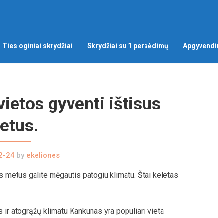
Tiesioginiai skrydžiai
Skrydžiai su 1 persėdimų
Apgyvendi
vietos gyventi ištisus
etus.
2-24
by
ekeliones
us metus galite mėgautis patogiu klimatu. Štai keletas
ir atogrąžų klimatu Kankunas yra populiari vieta