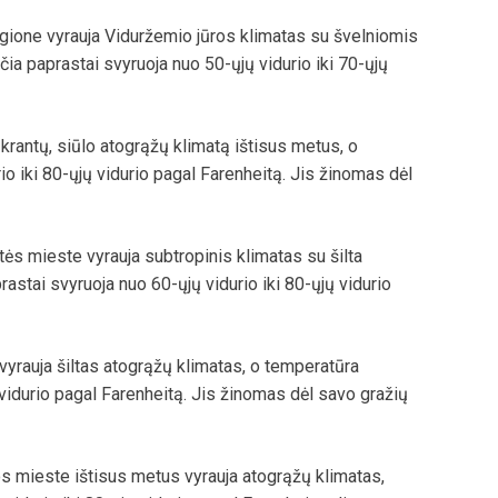
regione vyrauja Viduržemio jūros klimatas su švelniomis
a paprastai svyruoja nuo 50-ųjų vidurio iki 70-ųjų
 krantų, siūlo atogrąžų klimatą ištisus metus, o
o iki 80-ųjų vidurio pagal Farenheitą. Jis žinomas dėl
tės mieste vyrauja subtropinis klimatas su šilta
astai svyruoja nuo 60-ųjų vidurio iki 80-ųjų vidurio
vyrauja šiltas atogrąžų klimatas, o temperatūra
 vidurio pagal Farenheitą. Jis žinomas dėl savo gražių
 mieste ištisus metus vyrauja atogrąžų klimatas,