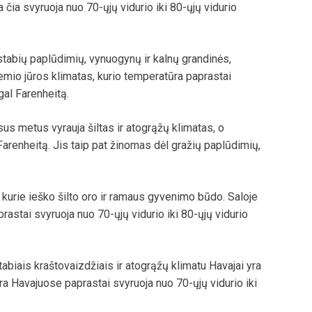
a čia svyruoja nuo 70-ųjų vidurio iki 80-ųjų vidurio
stabių paplūdimių, vynuogynų ir kalnų grandinės,
emio jūros klimatas, kurio temperatūra paprastai
gal Farenheitą.
sus metus vyrauja šiltas ir atogrąžų klimatas, o
Farenheitą. Jis taip pat žinomas dėl gražių paplūdimių,
s, kurie ieško šilto oro ir ramaus gyvenimo būdo. Saloje
rastai svyruoja nuo 70-ųjų vidurio iki 80-ųjų vidurio
abiais kraštovaizdžiais ir atogrąžų klimatu Havajai yra
ra Havajuose paprastai svyruoja nuo 70-ųjų vidurio iki