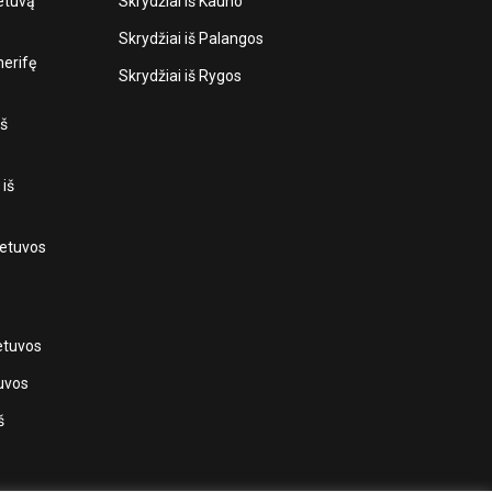
ietuvą
Skrydžiai iš Kauno
Skrydžiai iš Palangos
nerifę
Skrydžiai iš Rygos
iš
 iš
Lietuvos
ietuvos
tuvos
š