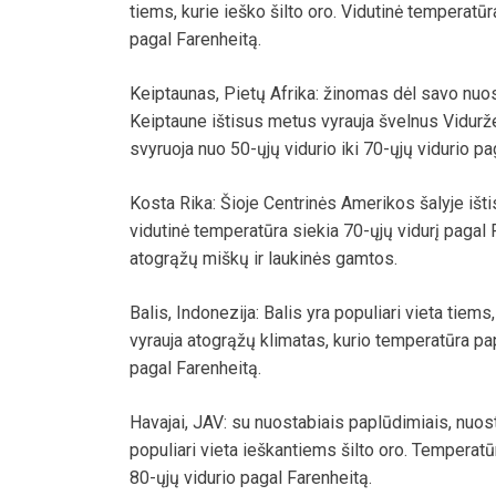
tiems, kurie ieško šilto oro. Vidutinė temperatūr
pagal Farenheitą.
Keiptaunas, Pietų Afrika: žinomas dėl savo nuo
Keiptaune ištisus metus vyrauja švelnus Vidurž
svyruoja nuo 50-ųjų vidurio iki 70-ųjų vidurio pa
Kosta Rika: Šioje Centrinės Amerikos šalyje išti
vidutinė temperatūra siekia 70-ųjų vidurį pagal 
atogrąžų miškų ir laukinės gamtos.
Balis, Indonezija: Balis yra populiari vieta tiem
vyrauja atogrąžų klimatas, kurio temperatūra pap
pagal Farenheitą.
Havajai, JAV: su nuostabiais paplūdimiais, nuost
populiari vieta ieškantiems šilto oro. Temperatū
80-ųjų vidurio pagal Farenheitą.