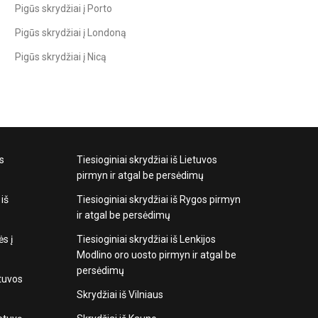
Pigūs skrydžiai į Porto
Pigūs skrydžiai į Londoną
Pigūs skrydžiai į Nicą
os
Tiesioginiai skrydžiai iš Lietuvos
pirmyn ir atgal be persėdimų
 iš
Tiesioginiai skrydžiai iš Rygos pirmyn
ir atgal be persėdimų
ės į
Tiesioginiai skrydžiai iš Lenkijos
Modlino oro uosto pirmyn ir atgal be
persėdimų
etuvos
Skrydžiai iš Vilniaus