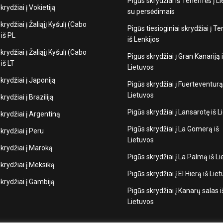
Pigūs skrydžiai iš Tenerifės į L
krydžiai į Vokietiją
su persėdimais
krydžiai į Žaliąjį Kyšulį (Cabo
Pigūs tiesioginiai skrydžiai į Te
iš PL
iš Lenkijos
krydžiai į Žaliąjį Kyšulį (Cabo
Pigūs skrydžiai į Gran Kanariją 
iš LT
Lietuvos
krydžiai į Japoniją
Pigūs skrydžiai į Fuerteventurą
Lietuvos
krydžiai į Braziliją
Pigūs skrydžiai į Lansarotę iš 
krydžiai į Argentiną
Pigūs skrydžiai į La Gomerą iš
krydžiai į Peru
Lietuvos
krydžiai į Maroką
Pigūs skrydžiai į La Palmą iš L
krydžiai į Meksiką
Pigūs skrydžiai į El Hierą iš Lie
krydžiai į Gambiją
Pigūs skrydžiai į Kanarų salas i
Lietuvos