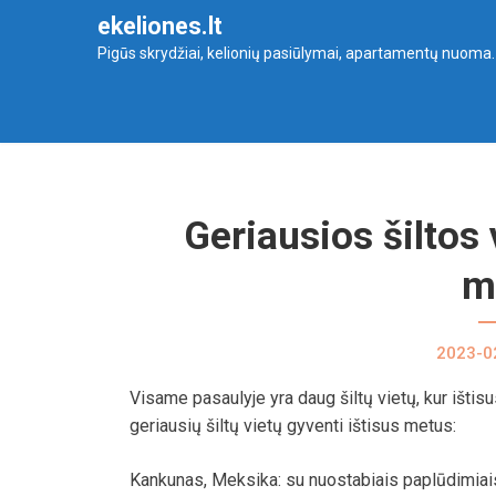
Skip
ekeliones.lt
to
Pigūs skrydžiai, kelionių pasiūlymai, apartamentų nuoma.
content
Geriausios šiltos 
m
2023-0
Visame pasaulyje yra daug šiltų vietų, kur ištis
geriausių šiltų vietų gyventi ištisus metus:
Kankunas, Meksika: su nuostabiais paplūdimiais 