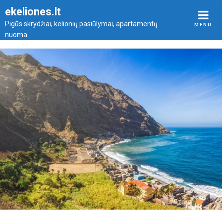
Skip
ekeliones.lt
to
Pigūs skrydžiai, kelionių pasiūlymai, apartamentų
MENU
content
nuoma.