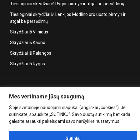
Tiesioginiai skrydžiai iš Rygos pirmyn ir atgal be persėdimų
Tiesioginiai skrydžiai iš Lenkijos Modlino oro uosto pirmyn ir
atgal be persėdimų
Skrydžiai iš Vilniaus
Skrydžiai iš Kauno
Skrydžiai iš Palangos
Skrydžiai iš Rygos
© 2026 ekeliones.lt
- Powered by Cleanews
Mes vertiname jūsų saugumą
Šioje svetainėje naudojami slapukai (angliškai „cookies“). Jei
sutinkate, spauskite „SUTINKU“. Savo duotą sutikimą bet kada
galėsite atšaukti pakeisdami savo naršyklės nustatymus.
Sutinku