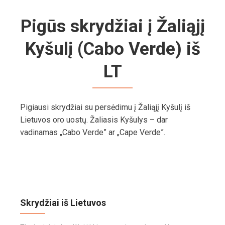
Pigūs skrydžiai į Žaliąjį
Kyšulį (Cabo Verde) iš
LT
Pigiausi skrydžiai su persėdimu į Žaliąjį Kyšulį iš
Lietuvos oro uostų. Žaliasis Kyšulys – dar
vadinamas „Cabo Verde” ar „Cape Verde”.
Skrydžiai iš Lietuvos