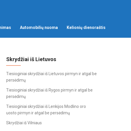
nimas
Automobilių nuoma
Kelionių dienoraštis
Skrydžiai iš Lietuvos
Tiesioginiai skrydžiai iš Lietuvos pirmyn ir atgal be
persėdimų
Tiesioginiai skrydžiai iš Rygos pirmyn ir atgal be
persėdimų
Tiesioginiai skrydžiai iš Lenkijos Modlino oro
uosto pirmyn ir atgal be persėdimų
Skrydžiai iš Vilniaus