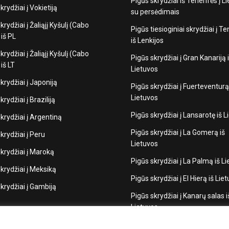
Pigūs skrydžiai iš Tenerifės į L
krydžiai į Vokietiją
su persėdimais
krydžiai į Žaliąjį Kyšulį (Cabo
Pigūs tiesioginiai skrydžiai į Te
iš PL
iš Lenkijos
krydžiai į Žaliąjį Kyšulį (Cabo
Pigūs skrydžiai į Gran Kanariją 
iš LT
Lietuvos
krydžiai į Japoniją
Pigūs skrydžiai į Fuerteventurą
Lietuvos
krydžiai į Braziliją
Pigūs skrydžiai į Lansarotę iš 
krydžiai į Argentiną
Pigūs skrydžiai į La Gomerą iš
krydžiai į Peru
Lietuvos
krydžiai į Maroką
Pigūs skrydžiai į La Palmą iš L
krydžiai į Meksiką
Pigūs skrydžiai į El Hierą iš Lie
krydžiai į Gambiją
Pigūs skrydžiai į Kanarų salas i
Lietuvos