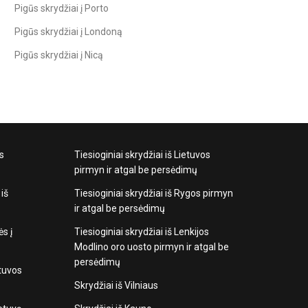
Pigūs skrydžiai į Porto
Pigūs skrydžiai į Londoną
Pigūs skrydžiai į Nicą
os
Tiesioginiai skrydžiai iš Lietuvos
pirmyn ir atgal be persėdimų
 iš
Tiesioginiai skrydžiai iš Rygos pirmyn
ir atgal be persėdimų
ės į
Tiesioginiai skrydžiai iš Lenkijos
Modlino oro uosto pirmyn ir atgal be
persėdimų
etuvos
Skrydžiai iš Vilniaus