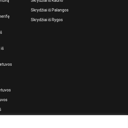
ietuvą
Skrydžiai iš Kauno
Skrydžiai iš Palangos
nerifę
Skrydžiai iš Rygos
iš
 iš
Lietuvos
ietuvos
tuvos
š