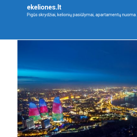
Skip
ekeliones.lt
to
Pigūs skrydžiai, kelionių pasiūlymai, apartamentų nuoma.
content