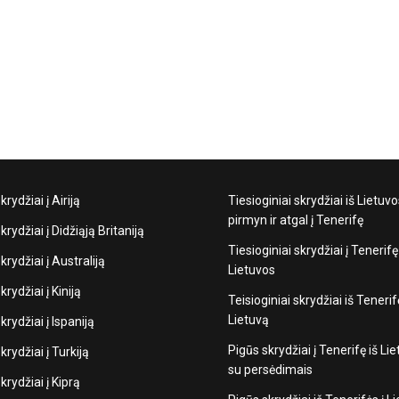
krydžiai į Airiją
Tiesioginiai skrydžiai iš Lietuv
pirmyn ir atgal į Tenerifę
krydžiai į Didžiąją Britaniją
Tiesioginiai skrydžiai į Tenerifę
krydžiai į Australiją
Lietuvos
krydžiai į Kiniją
Teisioginiai skrydžiai iš Tenerif
Lietuvą
krydžiai į Ispaniją
Pigūs skrydžiai į Tenerifę iš Li
krydžiai į Turkiją
su persėdimais
krydžiai į Kiprą