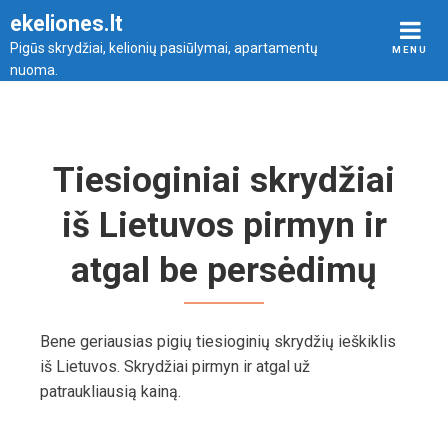
Skip
ekeliones.lt
to
Pigūs skrydžiai, kelionių pasiūlymai, apartamentų
MENU
content
nuoma.
Tiesioginiai skrydžiai
iš Lietuvos pirmyn ir
atgal be persėdimų
Bene geriausias pigių tiesioginių skrydžių ieškiklis
iš Lietuvos. Skrydžiai pirmyn ir atgal už
patraukliausią kainą.