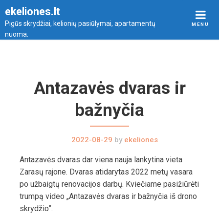
Skip
ekeliones.lt
to
Pigūs skrydžiai, kelionių pasiūlymai, apartamentų
MENU
content
nuoma.
Antazavės dvaras ir
bažnyčia
2022-08-29
by
ekeliones
Antazavės dvaras dar viena nauja lankytina vieta
Zarasų rajone. Dvaras atidarytas 2022 metų vasara
po užbaigtų renovacijos darbų. Kviečiame pasižiūrėti
trumpą video „Antazavės dvaras ir bažnyčia iš drono
skrydžio”.